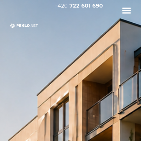
+420
722 601 690