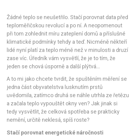
Žádné teplo se neušetřilo. Stačí porovnat data před
teploměřičskou revolucí a po ní. A neopomenout
při tom zohlednit míru zateplení domů a příslušné
klimatické podmínky tehdy a teď. Nicméně někteří
lidé nyní platí za teplo méně než v minulosti a druzí
zase víc. Úředník vám vysvětlí, že je to tím, že
jeden se chová úsporně a další plýtvá…
A to mi jako chcete tvrdit, že spuštěním měření se
jedna část obyvatelstva lusknutím prstů
uvědomila, zatímco druhá se náhle utrhla ze řetězu
a začala teplo vypouštět okny ven? Jak jinak si
tedy vysvětlit, že celková spotřeba se prakticky
nemění, určitě neklesá, spíš roste?
Stačí porovnat energetické náročnosti