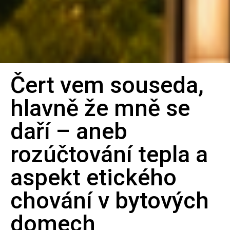
Čert vem souseda,
Bilanční
hlavně že mně se
metoda
daří – aneb
pro spravedlivé
rozúčtování tepla a
rozúčtování tepla
aspekt etického
chování v bytových
domech