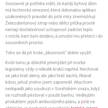
Současně je potřeba vidět, že každý bytový dům
má technická omezení, která dokonalou aplikaci
uzákoněných pravidel do jisté míry znemožňují.
Železobetonový strop nebo dělící příčka prostě
nemají dostatečnost schopnost zadržet teplo
v místě, kam bylo dodáno, a umožní mu přetéct i do
sousedních prostor.
Toho se dá při troše „šikovnosti“ dobře využít.
Kvůli tomu je důležité přemýšlet při tvorbě
legislativy vždy o několik kroků napřed. Nechovat
se jako hráč dámy, ale jako hráč šachů, říkával
kdosi, jehož jméno jsem zapomněl. Abychom
nedopadli jako soudruzi v Sovětském svazu, když
se rozhodli pěstovat v poušti bavlnu. Vedlejším
produktem jejich ambiciózního plánu, a jistě ne