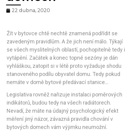
22 dubna, 2020
Žít v bytovce chtě nechtě znamená podřídit se
zavedeným pravidlům. A že jich není málo. Týkají
se všech myslitelných oblastí, pochopitelně tedy i
vytápění. Začátek a konec topné sezóny je dán
vyhláškou, zatopit si v létě proto vyžaduje shodu
stanoveného podílu obyvatel domu. Tedy pokud
nemáte v domě bytové předávací stanice…
Legislativa rovněž nařizuje instalaci poměrových
indikátorů, budou tedy na všech radiátorech.
Nevadí, že máte na údajný psychologický efekt
měření jiný názor, závazná pravidla chování v
bytových domech vám výjimku neumožní.