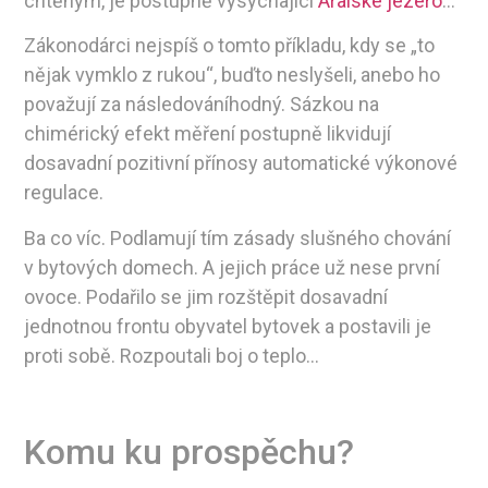
chtěným, je postupně vysychající
Aralské jezero
…
Zákonodárci nejspíš o tomto příkladu, kdy se „to
nějak vymklo z rukou“, buďto neslyšeli, anebo ho
považují za následováníhodný. Sázkou na
chimérický efekt měření postupně likvidují
dosavadní pozitivní přínosy automatické výkonové
regulace.
Ba co víc. Podlamují tím zásady slušného chování
v bytových domech. A jejich práce už nese první
ovoce. Podařilo se jim rozštěpit dosavadní
jednotnou frontu obyvatel bytovek a postavili je
proti sobě. Rozpoutali boj o teplo…
Komu ku prospěchu?