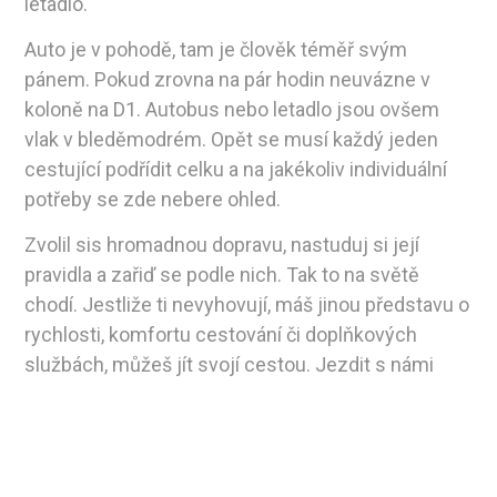
letadlo.
Auto je v pohodě, tam je člověk téměř svým
pánem. Pokud zrovna na pár hodin neuvázne v
koloně na D1. Autobus nebo letadlo jsou ovšem
vlak v bleděmodrém. Opět se musí každý jeden
cestující podřídit celku a na jakékoliv individuální
potřeby se zde nebere ohled.
Zvolil sis hromadnou dopravu, nastuduj si její
pravidla a zařiď se podle nich. Tak to na světě
chodí. Jestliže ti nevyhovují, máš jinou představu o
rychlosti, komfortu cestování či doplňkových
službách, můžeš jít svojí cestou. Jezdit s námi
není povinné.
Jsem přesvědčen, že takto to musí vnímat každý
rozumně uvažující člověk. Jen naprostý idiot se