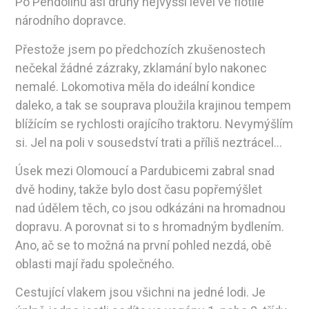
Po Pendolinu asi druhý nejvyšší level ve flotile
národního dopravce.
Přestože jsem po předchozích zkušenostech
nečekal žádné zázraky, zklamání bylo nakonec
nemalé. Lokomotiva měla do ideální kondice
daleko, a tak se souprava ploužila krajinou tempem
blížícím se rychlosti orajícího traktoru. Nevymýšlím
si. Jel na poli v sousedství trati a příliš neztrácel…
Úsek mezi Olomoucí a Pardubicemi zabral snad
dvě hodiny, takže bylo dost času popřemýšlet
nad údělem těch, co jsou odkázáni na hromadnou
dopravu. A porovnat si to s hromadným bydlením.
Ano, ač se to možná na první pohled nezdá, obě
oblasti mají řadu společného.
Cestující vlakem jsou všichni na jedné lodi. Je