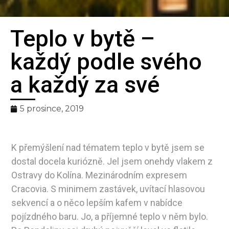
Teplo v bytě –
Bilanční
každý podle svého
metoda
a každý za své
pro spravedlivé
5 prosince, 2019
rozúčtování tepla
K přemýšlení nad tématem teplo v bytě jsem se
dostal docela kuriózně. Jel jsem onehdy vlakem z
Ostravy do Kolína. Mezinárodním expresem
Cracovia. S minimem zastávek, uvítací hlasovou
sekvencí a o něco lepším kafem v nabídce
pojízdného baru. Jo, a příjemné teplo v něm bylo.