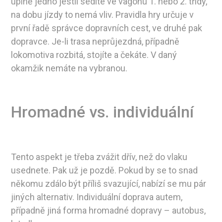
úplně jedno jestli sedíte ve vagónu 1. nebo 2. třídy,
na dobu jízdy to nemá vliv. Pravidla hry určuje v
první řadě správce dopravních cest, ve druhé pak
dopravce. Je-li trasa neprůjezdná, případně
lokomotiva rozbitá, stojíte a čekáte. V daný
okamžik nemáte na vybranou.
Hromadné vs. individuální
Tento aspekt je třeba zvážit dřív, než do vlaku
usednete. Pak už je pozdě. Pokud by se to snad
někomu zdálo být příliš svazující, nabízí se mu pár
jiných alternativ. Individuální doprava autem,
případně jiná forma hromadné dopravy – autobus,