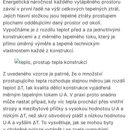
Energetická náročnost každého vytápěného prostoru
závisí v první řadě na výši celkových tepelných ztrát.
Jejich hlavní složkou jsou tepelné ztráty prostupem
plochami oddělujícími daný prostor od okolí.
Vypočítáme je z rozdílu teplot před a za jednotlivými
konstrukcemi a z měrného tepelného toku, který je
přímo úměrný výměře a tepelně technickým
vlastnostem každé z konstrukcí.
Z uvedeného vzorce je patrné, že o množství
prostupujícího tepla rozhoduje stejnou měrou jak rozdíl
teplot ΔT, tak kvalita dělící konstrukce vyjádřená
měrným tepelným tokem U∙A. V praxi proto snadno
může nastat případ, kdy víc tepla prochází přes vnitřní
stropy a mezibytové příčky s vysokou hodnotou U∙A a
nízkým ΔT, než skrz obvodový plášť s nízkou hodnotou
U∙A a vyšším ΔT. To vysvětluje, jak se mohou byty
v chráněné poloze vytápět i se zcela vypnutými