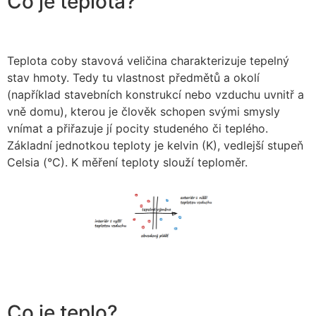
Co je teplota?
Teplota coby stavová veličina charakterizuje tepelný
stav hmoty. Tedy tu vlastnost předmětů a okolí
(například stavebních konstrukcí nebo vzduchu uvnitř a
vně domu), kterou je člověk schopen svými smysly
vnímat a přiřazuje jí pocity studeného či teplého.
Základní jednotkou teploty je kelvin (K), vedlejší stupeň
Celsia (°C). K měření teploty slouží teploměr.
Co je teplo?