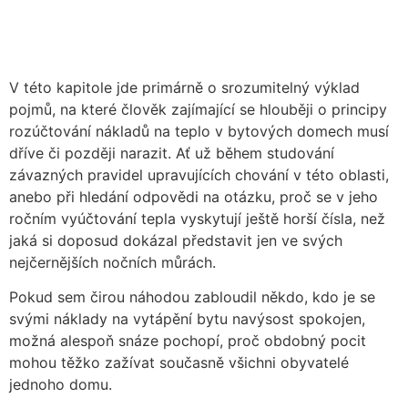
pro spravedlivé
rozúčtování tepla
V této kapitole jde primárně o srozumitelný výklad
pojmů, na které člověk zajímající se hlouběji o principy
rozúčtování nákladů na teplo v bytových domech musí
dříve či později narazit. Ať už během studování
závazných pravidel upravujících chování v této oblasti,
anebo při hledání odpovědi na otázku, proč se v jeho
ročním vyúčtování tepla vyskytují ještě horší čísla, než
jaká si doposud dokázal představit jen ve svých
nejčernějších nočních můrách.
Pokud sem čirou náhodou zabloudil někdo, kdo je se
svými náklady na vytápění bytu navýsost spokojen,
možná alespoň snáze pochopí, proč obdobný pocit
mohou těžko zažívat současně všichni obyvatelé
jednoho domu.