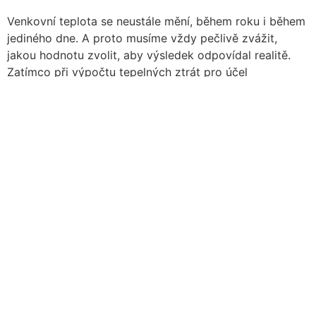
Venkovní teplota se neustále mění, během roku i během
jediného dne. A proto musíme vždy pečlivě zvážit,
jakou hodnotu zvolit, aby výsledek odpovídal realitě.
Zatímco při výpočtu tepelných ztrát pro účel
dimenzování otopné soustavy se používá tzv.
výpočtová teplota venkovního vzduchu, která je zhruba
na úrovni nejnižší průměrné denní teploty (od -12 °C do
-18 °C podle lokality), při zjišťování skutečných
tepelných ztrát musíme počítat s průměrem za příslušné
otopné období, který pro většinu míst v republice
zpracovává ČHMÚ.
Protože v přehledech nalezneme vedle ročních i
dlouhodobé průměry, stojí za zmínku, jak ošidnou může
být sázka na druhé z nich. Například hodnota pro Brno,
doporučená v ČSN EN 12831, je 4,0 °C. ČHMÚ ale uvádí
v roce 2014 hodnotu 6,3 °C a v roce 2003 pro změnu
pouhých 2,8 °C. Použitím dlouhodobého průměru z