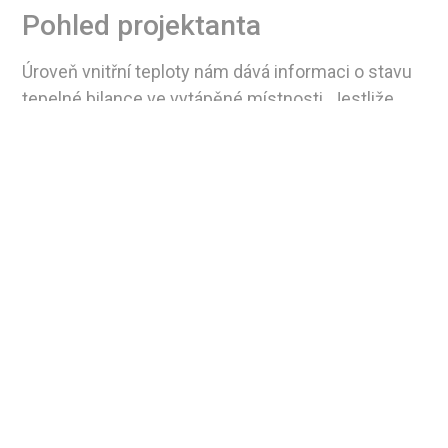
Pohled projektanta
Úroveň vnitřní teploty nám dává informaci o stavu
tepelné bilance ve vytápěné místnosti. Jestliže
teplota odpovídá projektu, je tepelná bilance
vyrovnaná. Jinými slovy množství tepla, které
z místnosti odchází, odpovídá množství tepla, jež
do místnosti vstupuje. Je-li teplota nízká, říká nám
to, že máme deficit na straně dodávky. Naproti
tomu vyšší teplota signalizuje přebytek
dodávaného tepla.
Vnitřní teplota představuje pomyslný projektem
stanovený etalon, prostřednictvím kterého se
reguluje výkon otopné soustavy, aby fungovala
efektivně. A etalony jsou od toho, aby trvale
uchovávaly dané parametry. Nikoliv aby měly