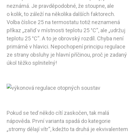
neznámá. Je pravděpodobné, že stoupne, ale
o kolik, to záleží na několika dalších faktorech.
Volba číslice 25 na termostatu totiž neznamená
příkaz „zařiď v místnosti teplotu 25 °C“, ale „udržuj
teplotu 25 °C“. A to je obrovský rozdíl. Chyba není
primárně v hlavici. Nepochopení principu regulace
ze strany obsluhy je hlavní příčinou, proč je zadaný
úkol těžko splnitelný!
Pokud se teď někdo cítí zaskočen, tak malá
nápověda. První varianta spadá do kategorie
„stromy dělají vítr“, kdežto ta druhá je ekvivalentem