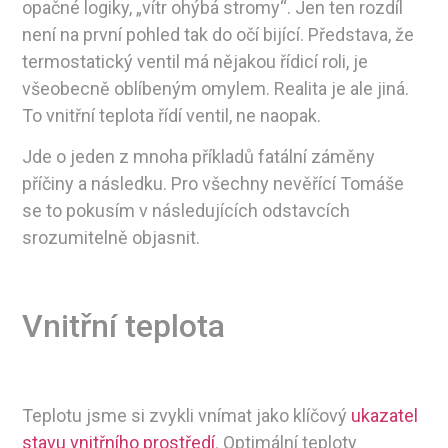
opačné logiky, „vítr ohýbá stromy“. Jen ten rozdíl
není na první pohled tak do očí bijící. Představa, že
termostatický ventil má nějakou řídicí roli, je
všeobecně oblíbeným omylem. Realita je ale jiná.
To vnitřní teplota řídí ventil, ne naopak.
Jde o jeden z mnoha příkladů fatální záměny
příčiny a následku. Pro všechny nevěřící Tomáše
se to pokusím v následujících odstavcích
srozumitelně objasnit.
Vnitřní teplota
Teplotu jsme si zvykli vnímat jako klíčový
ukazatel
stavu vnitřního prostředí
. Optimální teploty