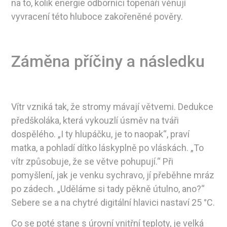
na to, kolik energie odborníci topenáři věnují
vyvracení této hluboce zakořeněné pověry.
Záměna příčiny a následku
Vítr vzniká tak, že stromy mávají větvemi. Dedukce
předškoláka, která vykouzlí úsměv na tváři
dospělého. „I ty hlupáčku, je to naopak“, praví
matka, a pohladí dítko láskyplně po vláskách. „To
vítr způsobuje, že se větve pohupují.“ Při
pomyšlení, jak je venku sychravo, jí přeběhne mráz
po zádech. „Uděláme si tady pěkně útulno, ano?“
Sebere se a na chytré digitální hlavici nastaví 25 °C.
Co se poté stane s úrovní vnitřní teploty, je velká