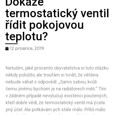
Dokáže
Bilanční
termostatický ventil
metoda
řídit pokojovou
pro spravedlivé
teplotu?
rozúčtování tepla
12 prosince, 2019
Netuším, jaké procento obyvatelstva si tuto otázku
někdy položilo, ale troufám si tvrdit, že většina
nebude váhat s odpovědí: „Samo sebou, kvůli
čemu jinému bychom je na radiátorech měli.“ Tím
v žádném případě nevylučuji existenci poučených,
kteří dobře vědí, že termostatický ventil má zcela
jiný účel. Ale potkávám jich stále málo. Příliš málo