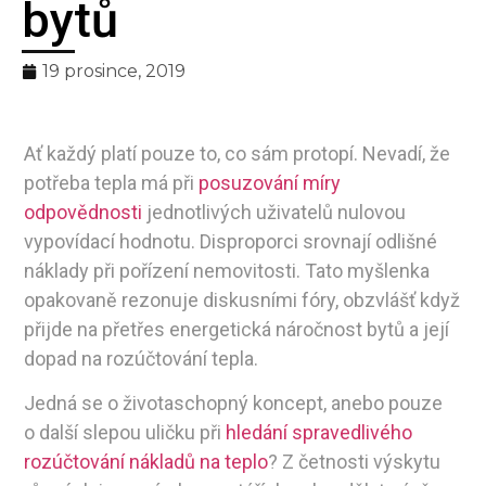
bytů
pro spravedlivé
19 prosince, 2019
rozúčtování tepla
Ať každý platí pouze to, co sám protopí. Nevadí, že
potřeba tepla má při
posuzování míry
odpovědnosti
jednotlivých uživatelů nulovou
vypovídací hodnotu. Disproporci srovnají odlišné
náklady při pořízení nemovitosti. Tato myšlenka
opakovaně rezonuje diskusními fóry, obzvlášť když
přijde na přetřes energetická náročnost bytů a její
dopad na rozúčtování tepla.
Jedná se o životaschopný koncept, anebo pouze
o další slepou uličku při
hledání spravedlivého
rozúčtování nákladů na teplo
? Z četnosti výskytu