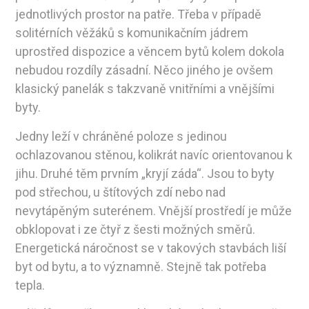
jednotlivých prostor na patře. Třeba v případě
solitérních věžáků s komunikačním jádrem
uprostřed dispozice a věncem bytů kolem dokola
nebudou rozdíly zásadní. Něco jiného je ovšem
klasický panelák s takzvaně vnitřními a vnějšími
byty.
Jedny leží v chráněné poloze s jedinou
ochlazovanou stěnou, kolikrát navíc orientovanou k
jihu. Druhé těm prvním „kryjí záda“. Jsou to byty
pod střechou, u štítových zdí nebo nad
nevytápěným suterénem. Vnější prostředí je může
obklopovat i ze čtyř z šesti možných směrů.
Energetická náročnost se v takových stavbách liší
byt od bytu, a to významně. Stejně tak potřeba
tepla.