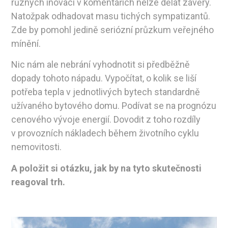
různých inovací v komentářích nelze dělat závěry.
Natožpak odhadovat masu tichých sympatizantů.
Zde by pomohl jedině seriózní průzkum veřejného
mínění.
Nic nám ale nebrání vyhodnotit si předběžně
dopady tohoto nápadu. Vypočítat, o kolik se liší
potřeba tepla v jednotlivých bytech standardně
užívaného bytového domu. Podívat se na prognózu
cenového vývoje energií. Dovodit z toho rozdíly
v provozních nákladech během životního cyklu
nemovitosti.
A položit si otázku, jak by na tyto skutečnosti
reagoval trh.