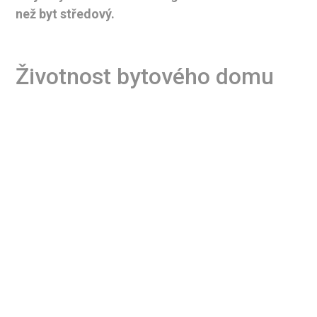
než byt středový.
Životnost bytového domu
Názory na dobu, po kterou vydrží být paneláky
provozuschopné, se různí. Pesimisté hovoří o
padesáti letech, pro optimisty je i dvojnásobek
málo. Každopádně spodní uvedené hranice
některé domy již úspěšně dosáhly a spousta
dalších se jí kvapem blíží. Vůbec nic přitom
nenasvědčuje tomu, že by to měla být konečná.
Tam, kde není narušena statika, lze výměnou
domovních technologií celkem snadno zajistit
další bezproblémová léta provozu.