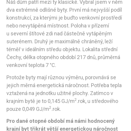
Náš dům patří mezi ty klasické. Vybral jsem v něm
dva extrémně odlišné byty. První má nejvyšší podíl
konstrukcí, za kterými je buďto venkovní prostředí
nebo nevytápěná místnost. Poloha v přízemí
u severní štítové zdi nad částečně vytápěným
suterénem. Druhý je maximálně chráněný, leží
téměř v ideálním středu objektu. Lokalita střední
Čechy, délka otopného období 217 dnů, průměrná
venkovní teplota 7 °C.
Protože byty mají různou výměru, porovnává se
jejich měrná energetická náročnost. Potřeba tepla
vztažená na jednotku užitné plochy. Zatímco v
2
krajním bytě je to 0,145 GJ/m
.rok, u středového
2
pouze 0,049 GJ/m
.rok.
Pro dané otopné období má námi hodnocený
krajní byt třikrát větší energetickou náročnost