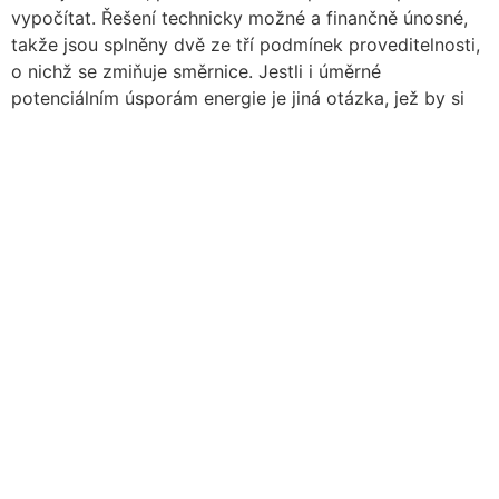
vypočítat. Řešení technicky možné a finančně únosné,
takže jsou splněny dvě ze tří podmínek proveditelnosti,
o nichž se zmiňuje směrnice. Jestli i úměrné
potenciálním úsporám energie je jiná otázka, jež by si
zasloužila hlubší analýzu. Té ale zatím nikdo
zodpovědný nevěnoval potřebný čas a energii.
Skutečná spotřeba tepla a její
výpočet
Klíčem k určení skutečného množství tepla
spotřebovaného na vytápění jednotlivých částí objektu
je vyhodnocení tepelné bilance ve všech vytápěných
prostorách za příslušné období. Vedle primárního zdroje
tepla (otopná soustava) a tepelných toků odvádějících