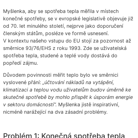
Myšlenka, aby se spotřeba tepla měřila v místech
konečné spotřeby, se v evropské legislativě objevuje již
od 70. let minulého století, nejprve jako doporučení
členským státům, posléze ve formě usnesení.
V kontextu našeho vstupu do EU stojí za pozornost až
směrnice 93/76/EHS z roku 1993. Zde se uživatelská
spotřeba tepla, studené a teplé vody dostává do
popředí zájmu.
Důvodem povinnosti měřit teplo bylo ve směrnici
vyslovené přání:
„účtování nákladů na vytápění,
klimatizaci a teplou vodu uživatelům budov úměrně ke
skutečné spotřebě by mohlo přispět k úsporám energie
v sektoru domácností“.
Myšlenka jistě inspirativní,
nicméně narážející na dva zásadní problémy.
Problém 1: Konečná spotřeba tepla