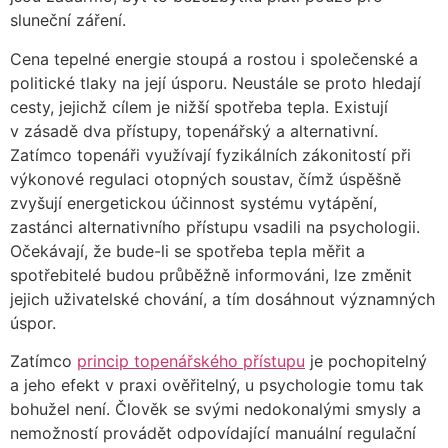
sluneční záření.
Cena tepelné energie stoupá a rostou i společenské a
politické tlaky na její úsporu. Neustále se proto hledají
cesty, jejichž cílem je nižší spotřeba tepla. Existují
v zásadě dva přístupy, topenářský a alternativní.
Zatímco topenáři využívají fyzikálních zákonitostí při
výkonové regulaci otopných soustav, čímž úspěšně
zvyšují energetickou účinnost systému vytápění,
zastánci alternativního přístupu vsadili na psychologii.
Očekávají, že bude-li se spotřeba tepla měřit a
spotřebitelé budou průběžně informováni, lze změnit
jejich uživatelské chování, a tím dosáhnout významných
úspor.
Zatímco
princip topenářského přístupu
je pochopitelný
a jeho efekt v praxi ověřitelný, u psychologie tomu tak
bohužel není. Člověk se svými nedokonalými smysly a
nemožností provádět odpovídající manuální regulační