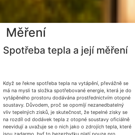
Měření
Bilanční
metoda
Spotřeba tepla a její měření
pro spravedlivé
rozúčtování tepla
Když se řekne spotřeba tepla na vytápění, převážně se
má na mysli ta složka spotřebované energie, která je do
vytápěného prostoru dodávána prostřednictvím otopné
soustavy. Důvodem, proč se opomíjí nezanedbatelný
vliv tepelných zisků, je skutečnost, že tepelné zisky se
na rozdíl od dodávek tepla z otopné soustavy oficiálně
neevidují a uvažuje se o nich jako o zdrojích tepla, které
jsou zadarmo, byť to bezezbytku platí pouze pro