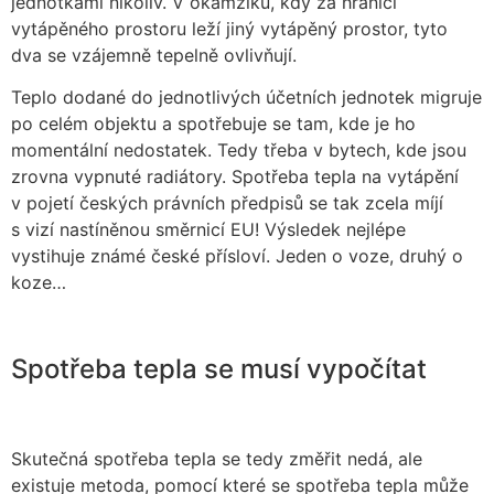
jednotkami nikoliv. V okamžiku, kdy za hranicí
vytápěného prostoru leží jiný vytápěný prostor, tyto
dva se vzájemně tepelně ovlivňují.
Teplo dodané do jednotlivých účetních jednotek migruje
po celém objektu a spotřebuje se tam, kde je ho
momentální nedostatek. Tedy třeba v bytech, kde jsou
zrovna vypnuté radiátory. Spotřeba tepla na vytápění
v pojetí českých právních předpisů se tak zcela míjí
s vizí nastíněnou směrnicí EU! Výsledek nejlépe
vystihuje známé české přísloví. Jeden o voze, druhý o
koze…
Spotřeba tepla se musí vypočítat
Skutečná spotřeba tepla se tedy změřit nedá, ale
existuje metoda, pomocí které se spotřeba tepla může