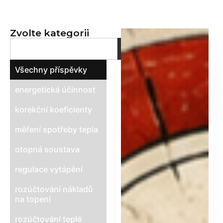
metoda
pro spravedlivé
Zvolte kategorii
rozúčtování tepla
Všechny příspěvky
energetická účinnost
korekční koeficienty
měření spotřeby tepla
otopná soustava
regulace vytápění
rozúčtování nákladů
na topení
rozúčtování teplé