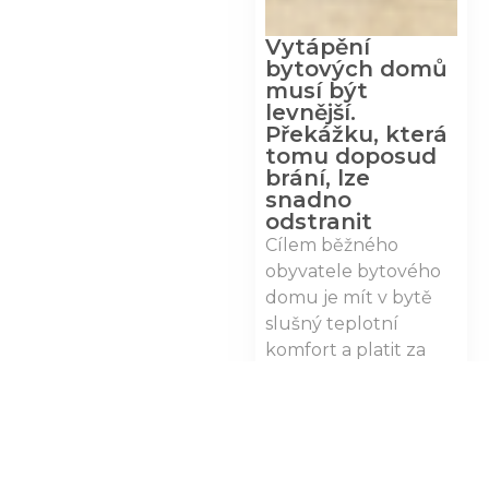
Vytápění
bytových domů
musí být
levnější.
Překážku, která
tomu doposud
brání, lze
snadno
odstranit
Cílem běžného
obyvatele bytového
domu je mít v bytě
slušný teplotní
komfort a platit za
teplo tak málo, jak
jen…
Zobrazit