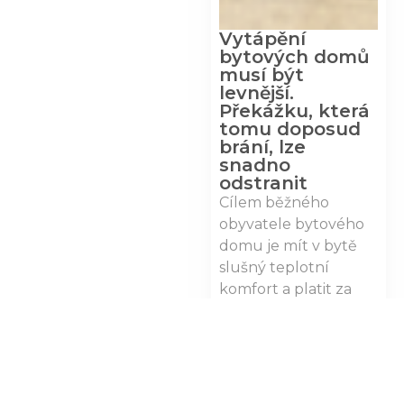
Vytápění
bytových domů
musí být
levnější.
Překážku, která
tomu doposud
brání, lze
snadno
odstranit
Cílem běžného
obyvatele bytového
domu je mít v bytě
slušný teplotní
komfort a platit za
teplo tak málo, jak
jen…
Zobrazit