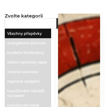
metoda
pro spravedlivé
Zvolte kategorii
rozúčtování tepla
Všechny příspěvky
energetická účinnost
korekční koeficienty
měření spotřeby tepla
otopná soustava
regulace vytápění
rozúčtování nákladů
na topení
rozúčtování teplé