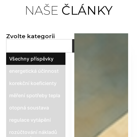
Bilanční
NAŠE
ČLÁNKY
metoda
pro spravedlivé
Zvolte kategorii
rozúčtování tepla
Všechny příspěvky
energetická účinnost
korekční koeficienty
měření spotřeby tepla
otopná soustava
regulace vytápění
rozúčtování nákladů