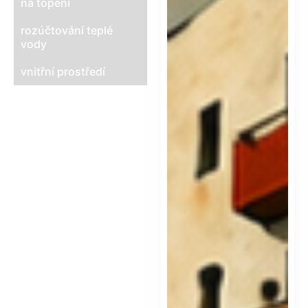
na topení
rozúčtování teplé
vody
vnitřní prostředí