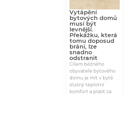
Vytápění
bytových domů
musí být
levnější.
Překážku, která
tomu doposud
brání, lze
snadno
odstranit
Cílem běžného
obyvatele bytového
domu je mít v bytě
slušný teplotní
komfort a platit za
teplo tak málo, jak
jen…
Zobrazit