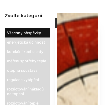
metoda
pro spravedlivé
Zvolte kategorii
rozúčtování tepla
Všechny příspěvky
energetická účinnost
korekční koeficienty
měření spotřeby tepla
otopná soustava
regulace vytápění
rozúčtování nákladů
na topení
rozúčtování teplé