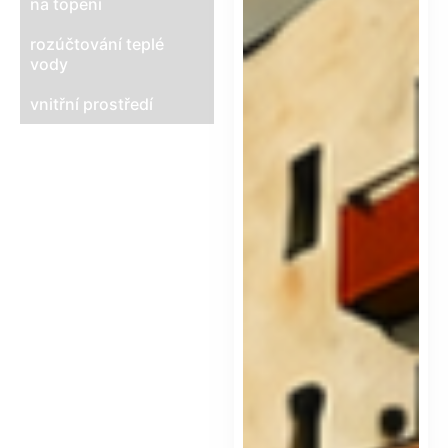
na topení
rozúčtování teplé
vody
vnitřní prostředí