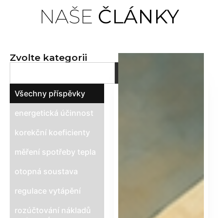
Bilanční
NAŠE
ČLÁNKY
metoda
pro spravedlivé
Zvolte kategorii
rozúčtování tepla
Všechny příspěvky
energetická účinnost
korekční koeficienty
měření spotřeby tepla
otopná soustava
regulace vytápění
rozúčtování nákladů