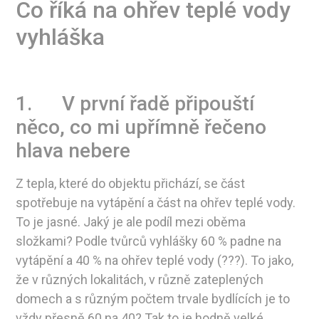
Co říká na ohřev teplé vody
vyhláška
1. V první řadě připouští
něco, co mi upřímně řečeno
hlava nebere
Z tepla, které do objektu přichází, se část
spotřebuje na vytápění a část na ohřev teplé vody.
To je jasné. Jaký je ale podíl mezi oběma
složkami? Podle tvůrců vyhlášky 60 % padne na
vytápění a 40 % na ohřev teplé vody (???). To jako,
že v různých lokalitách, v různě zateplených
domech a s různým počtem trvale bydlících je to
vždy přesně 60 na 40? Tak to je hodně velké