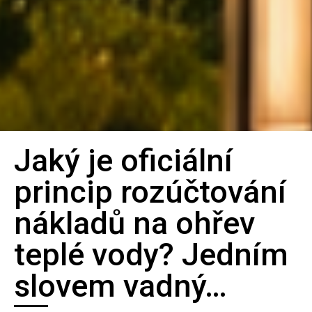
Jaký je oficiální
Bilanční
princip rozúčtování
metoda
nákladů na ohřev
pro spravedlivé
teplé vody? Jedním
rozúčtování tepla
slovem vadný…