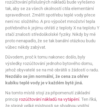
rozúčtování příslušných nákladů bude vyřešeno
tak, aby se za všech okolností ctila elementární
spravedlnost. Změřit spotřebu teplé vody přece
není nic složitého. A pro výpočet množství tepla
potřebného k jejímu ohřátí z teploty X na teplotu Y
stačí znalosti středoškolské fyziky. Nikdy by mě
proto nenapadlo, že se tak banální otázkou budu
vůbec někdy zabývat.
Důvodem, proč k tomu nakonec došlo, byly
výsledky rozúčtování jednoho bytového domu,
jehož obyvatelé se na mě obrátili s žádostí o radu.
Nezdálo se jim normální, že cena za ohřev
kubíku teplé vody je v každém bytě jiná.
Na tomto místě stojí za připomenutí základní
princip
rozúčtování nákladů na vytápění
. Ten říká,
že stejně velké místnosti se shodnou vnitřní