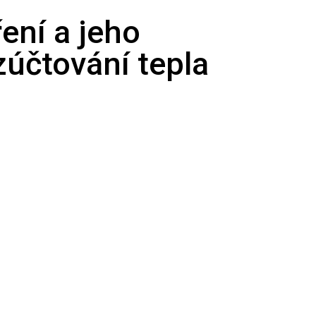
ření a jeho
zúčtování tepla