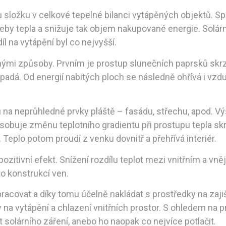
u složku v celkové tepelné bilanci vytápěných objektů. Sp
by tepla a snižuje tak objem nakupované energie. Solární
díl na vytápění byl co nejvyšší.
nými způsoby. Prvním je prostup slunečních paprsků skrz 
opadá. Od energií nabitých ploch se následně ohřívá i vzdu
a neprůhledné prvky pláště – fasádu, střechu, apod. Vý
sobuje změnu teplotního gradientu při prostupu tepla skrz
Teplo potom proudí z venku dovnitř a přehřívá interiér.
pozitivní efekt. Snížení rozdílu teplot mezi vnitřním a v
to konstrukcí ven.
pracovat a díky tomu účelně nakládat s prostředky na zaji
y na vytápění a chlazení vnitřních prostor. S ohledem na p
solárního záření, anebo ho naopak co nejvíce potlačit.