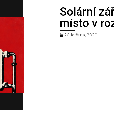
Solární zá
nční
místo v ro
20 května, 2020
oda
zúčtování tepla