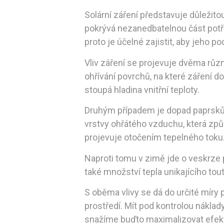
Solární záření představuje důležito
pokrývá nezanedbatelnou část potře
proto je účelné zajistit, aby jeho po
Vliv záření se projevuje dvěma růz
ohřívání povrchů, na které záření d
stoupá hladina vnitřní teploty.
Druhým případem je dopad paprsků n
vrstvy ohřátého vzduchu, která způ
projevuje otočením tepelného toku. 
Naproti tomu v zimě jde o veskrze 
také množství tepla unikajícího tou
S oběma vlivy se dá do určité míry 
prostředí. Mít pod kontrolou náklad
snažíme buďto maximalizovat efekt 