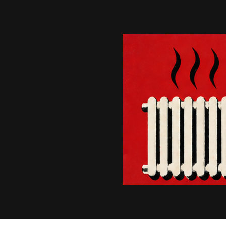
Bila
met
pro spravedlivé ro