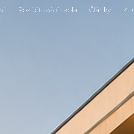
mů
Rozúčtování tepla
Články
Ko