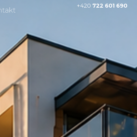
+420
722 601 690
ntakt