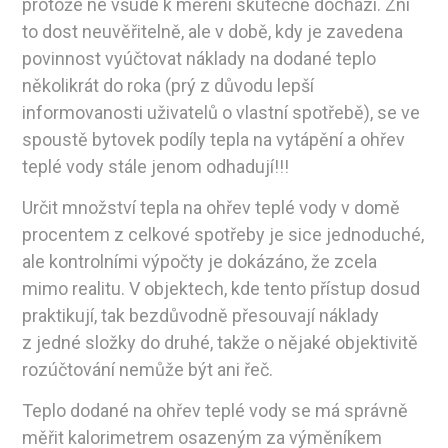
protože ne všude k měření skutečně dochází. Zní
to dost neuvěřitelně, ale v době, kdy je zavedena
povinnost vyúčtovat náklady na dodané teplo
několikrát do roka (prý z důvodu lepší
informovanosti uživatelů o vlastní spotřebě), se ve
spoustě bytovek podíly tepla na vytápění a ohřev
teplé vody stále jenom odhadují!!!
Určit množství tepla na ohřev teplé vody v domě
procentem z celkové spotřeby je sice jednoduché,
ale kontrolními výpočty je dokázáno, že zcela
mimo realitu. V objektech, kde tento přístup dosud
praktikují, tak bezdůvodně přesouvají náklady
z jedné složky do druhé, takže o nějaké objektivitě
rozúčtování nemůže být ani řeč.
Teplo dodané na ohřev teplé vody se má správně
měřit kalorimetrem osazeným za výměníkem