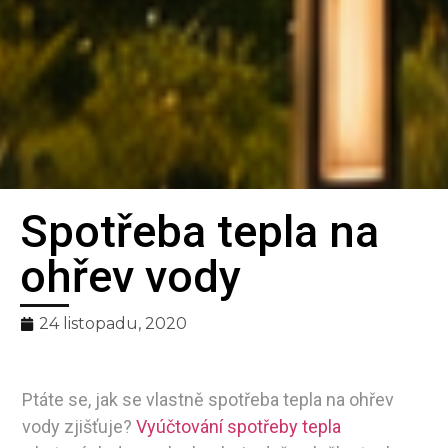
Spotřeba tepla na
Bilanční
ohřev vody
metoda
24 listopadu, 2020
pro spravedlivé
rozúčtování tepla
Ptáte se, jak se vlastně spotřeba tepla na ohřev
vody zjišťuje?
Vyúčtování spotřeby tepla