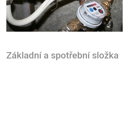
Základní a spotřební složka
Přestože dokážeme velice přesně určit, kdo kolik
teplé vody, a tudíž i příslušné množství tepla
potřebného k jejímu ohřátí, spotřeboval, ve
vyúčtování se objevuje ještě jeden parametr.
Podlažní plocha bytu. Ta má zohlednit ztráty
v rozvodech teplé vody po objektu. Na jejím
základě je počítána základní složka ve vyúčtování.