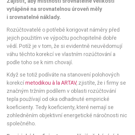
Zajistit, aby místnosti srovnatelné velikosti
vytápěné na srovnatelnou úroveň měly
i srovnatelné náklady.
Rozúčtovatelé o potřebě korigovat náměry před
jejich použitím ve výpočtu pochopitelně dobře
vědí. Potíž je v tom, že si evidentně neuvědomují
váhu těchto korekcí ve vlastním rozúčtování a
podle toho se k nim chovají.
Když se totiž podíváte na stanovení polohových
korekcí
metodikou à la ARTAV
, zjistíte, že i firmy se
značným tržním podílem v oblasti rozúčtování
tepla používají od oka odhadnuté empirické
koeficienty. Tedy koeficienty, které nemají se
zohledněním objektivní energetické náročnosti nic
společného.