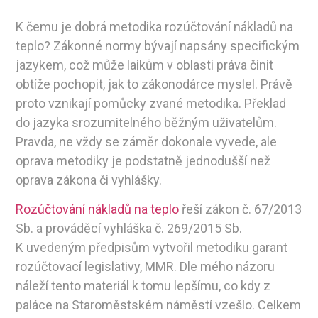
K čemu je dobrá metodika rozúčtování nákladů na
teplo? Zákonné normy bývají napsány specifickým
jazykem, což může laikům v oblasti práva činit
obtíže pochopit, jak to zákonodárce myslel. Právě
proto vznikají pomůcky zvané metodika. Překlad
do jazyka srozumitelného běžným uživatelům.
Pravda, ne vždy se záměr dokonale vyvede, ale
oprava metodiky je podstatně jednodušší než
oprava zákona či vyhlášky.
Rozúčtování nákladů na teplo
řeší zákon č. 67/2013
Sb. a prováděcí vyhláška č. 269/2015 Sb.
K uvedeným předpisům vytvořil metodiku garant
rozúčtovací legislativy, MMR. Dle mého názoru
náleží tento materiál k tomu lepšímu, co kdy z
paláce na Staroměstském náměstí vzešlo. Celkem