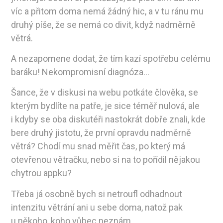
víc a přitom doma nemá žádný hic, a v tu ránu mu
druhý píše, že se nemá co divit, když nadměrně
větrá.
A nezapomene dodat, že tím kazí spotřebu celému
baráku! Nekompromisní diagnóza…
Šance, že v diskusi na webu potkáte člověka, se
kterým bydlíte na patře, je sice téměř nulová, ale
i kdyby se oba diskutéři nastokrát dobře znali, kde
bere druhý jistotu, že první opravdu nadměrně
větrá? Chodí mu snad měřit čas, po který má
otevřenou větračku, nebo si na to pořídil nějakou
chytrou appku?
Třeba já osobně bych si netroufl odhadnout
intenzitu větrání ani u sebe doma, natož pak
u někoho, koho vůbec neznám.