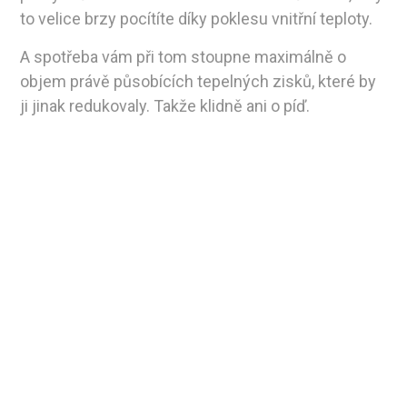
to velice brzy pocítíte díky poklesu vnitřní teploty.
A spotřeba vám při tom stoupne maximálně o
objem právě působících tepelných zisků, které by
ji jinak redukovaly. Takže klidně ani o píď.
Zamyslete se nad tím a
můžeme pokračovat
Tak, jak i podprůměrně inteligentní člověk nebude
bez toho, že by to u něj nezanechalo žádné
poznání, napouštět vodu do cedníku, nebude
nejspíš ani topit pánubohu do oken. Zvláště když
vidí, že teplota v místnosti beztak klesá.