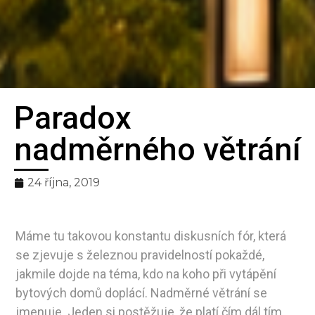
Paradox
Bilanční
nadměrného větrání
metoda
24 října, 2019
pro spravedlivé
rozúčtování tepla
Máme tu takovou konstantu diskusních fór, která
se zjevuje s železnou pravidelností pokaždé,
jakmile dojde na téma, kdo na koho při vytápění
bytových domů doplácí. Nadměrné větrání se
jmenuje. Jeden si postěžuje, že platí čím dál tím