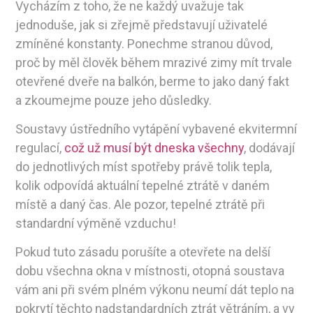
Vycházím z toho, že ne každý uvažuje tak
jednoduše, jak si zřejmě představují uživatelé
zmíněné konstanty. Ponechme stranou důvod,
proč by měl člověk během mrazivé zimy mít trvale
otevřené dveře na balkón, berme to jako daný fakt
a zkoumejme pouze jeho důsledky.
Soustavy ústředního vytápění vybavené ekvitermní
regulací,
což už musí být dneska všechny
, dodávají
do jednotlivých míst spotřeby právě tolik tepla,
kolik odpovídá aktuální tepelné ztrátě v daném
místě a daný čas. Ale pozor, tepelné ztrátě při
standardní výměně vzduchu!
Pokud tuto zásadu porušíte a otevřete na delší
dobu všechna okna v místnosti, otopná soustava
vám ani při svém plném výkonu neumí dát teplo na
pokrytí těchto nadstandardních ztrát větráním, a vy