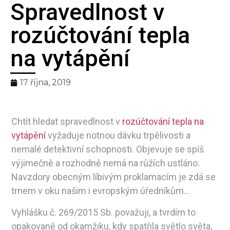
Spravedlnost v
Bilanční
rozúčtování tepla
metoda
na vytápění
pro spravedlivé
17 října, 2019
rozúčtování tepla
Chtít hledat spravedlnost v
rozúčtování tepla na
vytápění
vyžaduje notnou dávku trpělivosti a
nemalé detektivní schopnosti. Objevuje se spíš
výjimečně a rozhodně nemá na růžích ustláno.
Navzdory obecným líbivým proklamacím je zdá se
trnem v oku našim i evropským úředníkům…
Vyhlášku č. 269/2015 Sb. považuji, a tvrdím to
opakovaně od okamžiku, kdy spatřila světlo světa,