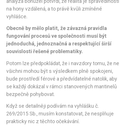
analýza bohužel potvrdí, že realita je spravedlnosti
na hony vzdálená, a to právě kvůli zmíněné
vyhlášce.
Obecně by mělo platit, že závazná pravidla
fungování procesů ve společnosti musí být
jednoduchá, jednoznačná a respektující širší
souvislosti řešené problematiky.
Potom lze předpokládat, že i navzdory tomu, že ne
všichni mohou být s výsledkem plně spokojeni,
bude prostředí férové a předvídatelné natolik, aby
se každý dokázal v rámci stanovených mantinelů
bezpečně pohybovat.
Když se detailněji podívám na vyhlášku č.
269/2015 Sb., musím konstatovat, že nesplňuje
prakticky nic z těchto očekávání.