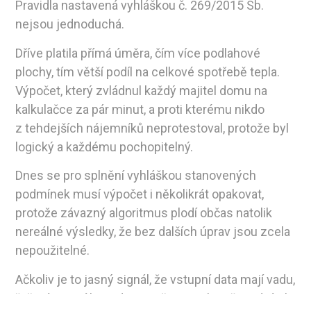
Pravidla nastavená vyhláškou č. 269/2015 Sb.
nejsou jednoduchá.
Dříve platila přímá úměra, čím více podlahové
plochy, tím větší podíl na celkové spotřebě tepla.
Výpočet, který zvládnul každý majitel domu na
kalkulačce za pár minut, a proti kterému nikdo
z tehdejších nájemníků neprotestoval, protože byl
logický a každému pochopitelný.
Dnes se pro splnění vyhláškou stanovených
podmínek musí výpočet i několikrát opakovat,
protože závazný algoritmus plodí občas natolik
nereálné výsledky, že bez dalších úprav jsou zcela
nepoužitelné.
Ačkoliv je to jasný signál, že vstupní data mají vadu,
řešením není kupodivu změna jejich pořizování, ale