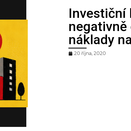
Investiční
nční
negativně 
náklady na
oda
20 října, 2020
zúčtování tepla