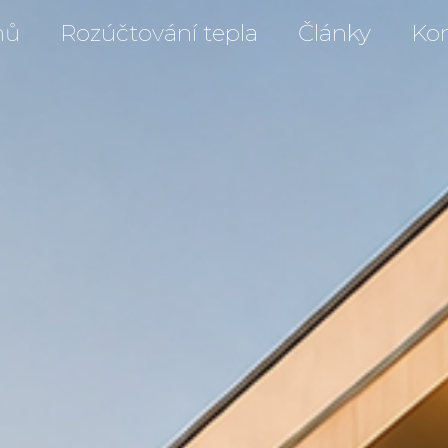
mů
Rozúčtování tepla
Články
Ko