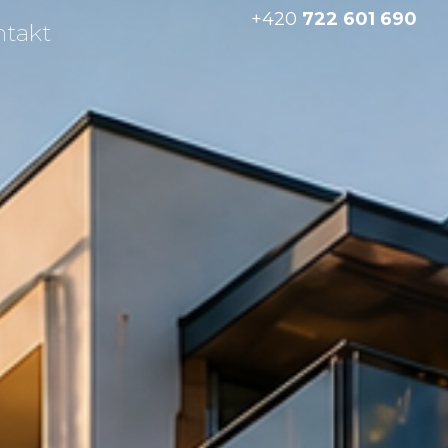
+420
722 601 690
ntakt