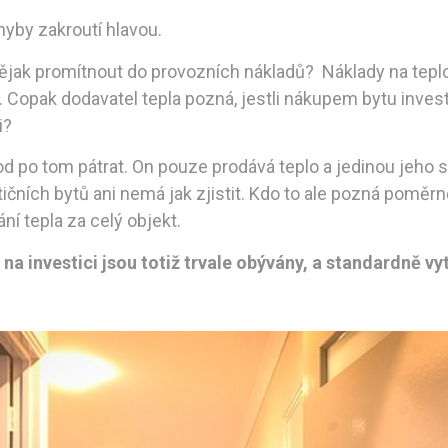
hyby zakroutí hlavou.
nějak promítnout do provozních nákladů? Náklady na teplo
. Copak dodavatel tepla pozná, jestli nákupem bytu invest
i?
po tom pátrat. On pouze prodává teplo a jedinou jeho star
tičních bytů ani nemá jak zjistit. Kdo to ale pozná pomě
í tepla za celý objekt.
na investici jsou totiž trvale obývány, a standardně vy