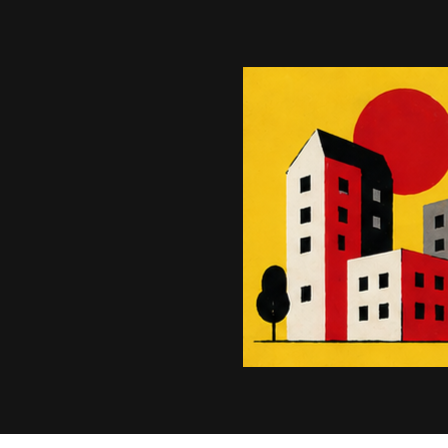
Bila
met
pro spravedlivé ro