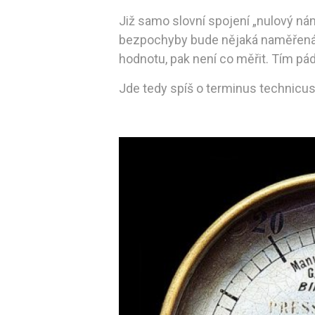
Již samo slovní spojení „nulový ná
bezpochyby bude nějaká naměřená 
hodnotu, pak není co měřit. Tím p
Jde tedy spíš o terminus technicus