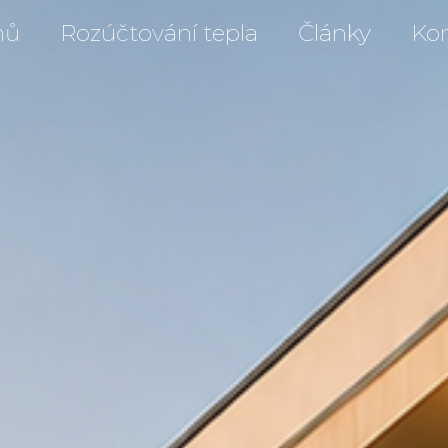
mů
Rozúčtování tepla
Články
Ko