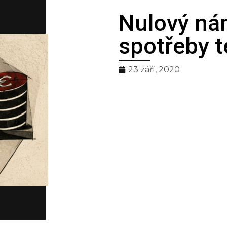
Nulový ná
nční
spotřeby t
23 září, 2020
oda
zúčtování tepla