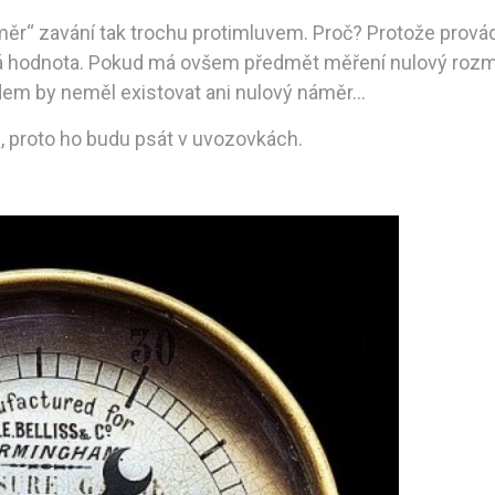
měr“ zavání tak trochu protimluvem. Proč? Protože prová
hodnota. Pokud má ovšem předmět měření nulový rozměr
ádem by neměl existovat ani nulový náměr…
, proto ho budu psát v uvozovkách.