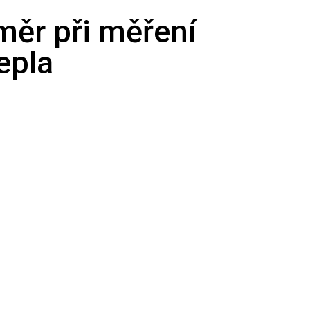
měr při měření
epla