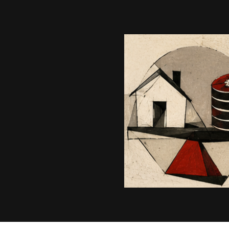
Bila
met
pro spravedlivé ro