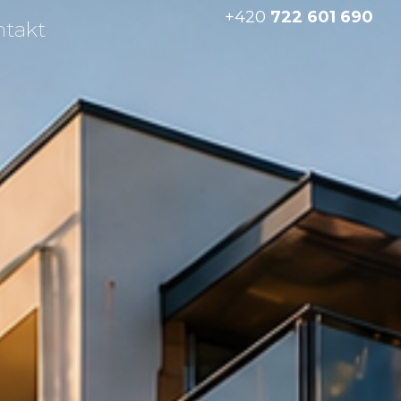
+420
722 601 690
ntakt