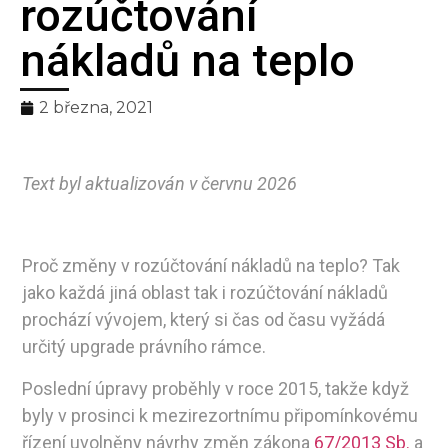
rozúčtování
pro spravedlivé
nákladů na teplo
rozúčtování tepla
2 března, 2021
Text byl aktualizován v červnu 2026
Proč změny v rozúčtování nákladů na teplo? Tak
jako každá jiná oblast tak i rozúčtování nákladů
prochází vývojem, který si čas od času vyžádá
určitý upgrade právního rámce.
Poslední úpravy proběhly v roce 2015, takže když
byly v prosinci k mezirezortnímu připomínkovému
řízení uvolněny návrhy změn zákona
67/2013 Sb.
a