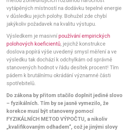
metod zohledňujících rozdílnou náročnost
vytápěných místností na dodávku tepelné energie
v důsledku jejich polohy. Bohužel zde chybí
jakýkoliv požadavek na kvalitu výstupu.
Výsledkem je masivní
používání empirických
polohových koeficientů
, jejichž konstrukce
doslova popírá výše uvedený smysl měření a ve
výsledku tak dochází k odchylkám od správně
stanovených hodnot v řádu desítek procent! Tím
pádem k brutálnímu okrádání významné části
spotřebitelů.
Do zákona by přitom stačilo doplnit jediné slovo
– fyzikálních. Tím by se jasně vymezilo, že
korekce musí být stanoveny pomocí
FYZIKÁLNÍCH METOD VÝPOČTU, a nikoliv
„kvalifikovaným odhadem“, což je jinými slovy