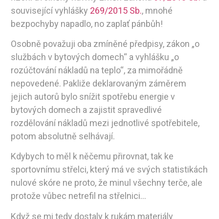
související vyhlášky
269/2015 Sb.
, mnohé
bezpochyby napadlo, no zaplať pánbůh!
Osobně považuji oba zmíněné předpisy, zákon „o
službách v bytových domech“ a vyhlášku „o
rozúčtování nákladů na teplo“, za mimořádně
nepovedené. Pakliže deklarovaným záměrem
jejich autorů bylo snížit spotřebu energie v
bytových domech a zajistit spravedlivé
rozdělování nákladů mezi jednotlivé spotřebitele,
potom absolutně selhávají.
Kdybych to měl k něčemu přirovnat, tak ke
sportovnímu střelci, který má ve svých statistikách
nulové skóre ne proto, že minul všechny terče, ale
protože vůbec netrefil na střelnici…
Když se mi tedy dostaly k rukám materiály