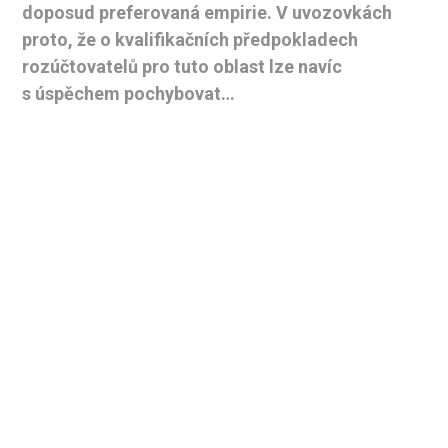
doposud preferovaná empirie. V uvozovkách
proto, že o kvalifikačních předpokladech
rozúčtovatelů pro tuto oblast lze navíc
s úspěchem pochybovat…
Započitatelná plocha
Započitatelná podlahová plocha
je parametr, na
základě kterého se rozděluje základní složka
nákladů na vytápění. Tuto složku si můžeme
představit jako poplatek za to, že bytové jednotky
jsou součástí centrálně vytápěného bytového
domu. Nereflektuje reálné uživatelské chování
spotřebitelů, ale pouze velikost vytápěného