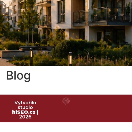
Blog
Bilanční
metoda
Vytvořilo
studio
pro spravedlivé
hiSEO.cz
|
2026
rozúčtování tepla